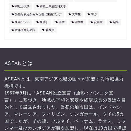
和歌山大学
和歌山県立医科大学
多様な視点からみる現代東南アジア
大学生
学ぶ
東南アジア
東詩歩
留学
留学生
貧困層
起業
青年海外協力隊
駐在員
ASEANとは
ASEANとは、東南アジア地域の国々が加盟する地域協力
機構です。
1967年8月に「ASEAN設立宣言（通称：バンコク宣
言）」に基づき、地域の平和と安定や経済成長の促進を目
的として設立されました。当初の加盟国は、インドネシ
ア、マレーシア、フィリピン、シンガポール、タイの5カ
国でしたが、その後、ブルネイ、ベトナム、ラオス、ミャ
ンマー及びカンボジアが順次加盟し、現在は10カ国で構成