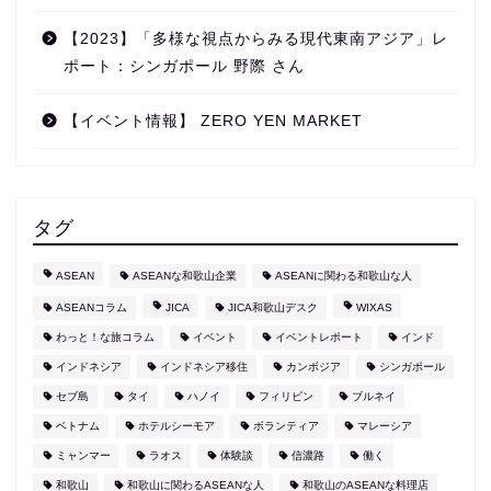
【2023】「多様な視点からみる現代東南アジア」レ
ポート：シンガポール 野際 さん
【イベント情報】 ZERO YEN MARKET
タグ
ASEAN
ASEANな和歌山企業
ASEANに関わる和歌山な人
ASEANコラム
JICA
JICA和歌山デスク
WIXAS
わっと！な旅コラム
イベント
イベントレポート
インド
インドネシア
インドネシア移住
カンボジア
シンガポール
セブ島
タイ
ハノイ
フィリピン
ブルネイ
ベトナム
ホテルシーモア
ボランティア
マレーシア
ミャンマー
ラオス
体験談
信濃路
働く
和歌山
和歌山に関わるASEANな人
和歌山のASEANな料理店