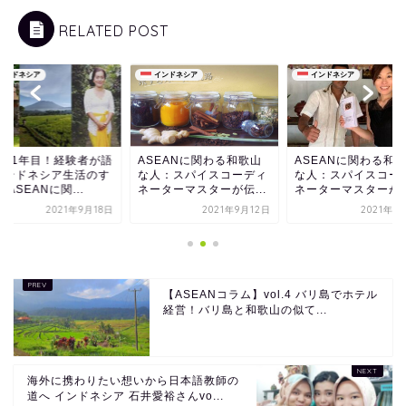
RELATED POST
インドネシア
インドネシア
インドネシア
住21年目！経験者が語
ASEANに関わる和歌山
ASEANに関わる和
インドネシア生活のす
な人：スパイスコーディ
な人：スパイスコー
 ASEANに関...
ネーターマスターが伝...
ネーターマスターが伝.
2021年9月18日
2021年9月12日
2021年9
【ASEANコラム】vol.4 バリ島でホテル
経営！バリ島と和歌山の似て...
海外に携わりたい想いから日本語教師の
道へ インドネシア 石井愛裕さんvo...