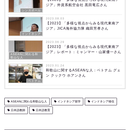
ジア」外資系航空会社 黒田竜広さん
シンガポール
2023.08.03
【2023】「多様な視点からみる現代東南ア
ジア」JICA海外協力隊 織田芳孝さん
インドネシア
2023.06.29
【2023】「多様な視点からみる現代東南ア
ジア」レポート：ミャンマー・山家優一さん
ASEANに関わる和
歌山な人
2023.01.24
和歌山に関するASEANな人：ベトナム グェ
ン クックウ ホアンさん
ベトナム
ASEANに関わる和歌山な人
インドネシア留学
インドネシア移住
日本語教師
日本語教育