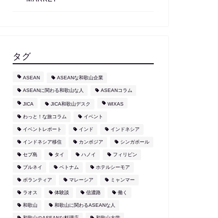
タグ
ASEAN
ASEANな和歌山企業
ASEANに関わる和歌山な人
ASEANコラム
JICA
JICA和歌山デスク
WIXAS
わっと！な旅コラム
イベント
イベントレポート
インド
インドネシア
インドネシア移住
カンボジア
シンガポール
セブ島
タイ
ハノイ
フィリピン
ブルネイ
ベトナム
ホテルシーモア
ボランティア
マレーシア
ミャンマー
ラオス
体験談
信濃路
働く
和歌山
和歌山に関わるASEANな人
和歌山のASEANな料理店
和歌山大学