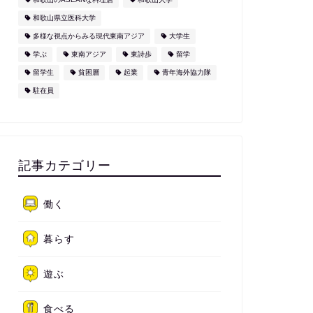
和歌山県立医科大学
多様な視点からみる現代東南アジア
大学生
学ぶ
東南アジア
東詩歩
留学
留学生
貧困層
起業
青年海外協力隊
駐在員
記事カテゴリー
働く
暮らす
遊ぶ
食べる