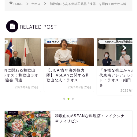
HOME
ラオス
和歌山にもある伝統工芸品「漆器」を尋ねて@ラオス編
RELATED POST
ラオス
ラオス
ASEANに関わる和歌山な人
SEANに関わる和歌山
【JICA/青年海外協力
「多様な視点からみ
人 ラオス：和歌山ラオ
隊】 ASEANに関する和
代東南アジア」レポ
好協会 田邉 ...
歌山な人：ラオス...
ト：ラオス・細田 実
さ...
2021年4月25日
2021年9月25日
2022年7月
和歌山のASEANな料理店：マイクシナ
＠フィリピン