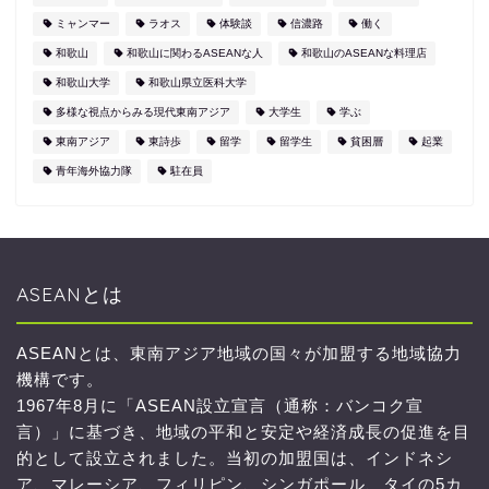
ミャンマー
ラオス
体験談
信濃路
働く
和歌山
和歌山に関わるASEANな人
和歌山のASEANな料理店
和歌山大学
和歌山県立医科大学
多様な視点からみる現代東南アジア
大学生
学ぶ
東南アジア
東詩歩
留学
留学生
貧困層
起業
青年海外協力隊
駐在員
ASEANとは
ASEANとは、東南アジア地域の国々が加盟する地域協力
機構です。
1967年8月に「ASEAN設立宣言（通称：バンコク宣
言）」に基づき、地域の平和と安定や経済成長の促進を目
的として設立されました。当初の加盟国は、インドネシ
ア、マレーシア、フィリピン、シンガポール、タイの5カ