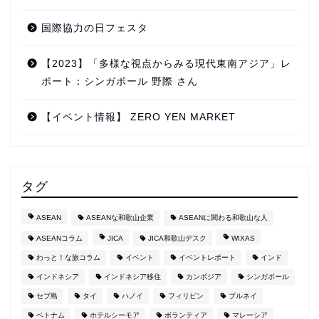
国際協力の日フェスタ
【2023】「多様な視点からみる現代東南アジア」レ
ポート：シンガポール 野際 さん
【イベント情報】 ZERO YEN MARKET
タグ
ASEAN
ASEANな和歌山企業
ASEANに関わる和歌山な人
ASEANコラム
JICA
JICA和歌山デスク
WIXAS
わっと！な旅コラム
イベント
イベントレポート
インド
インドネシア
インドネシア移住
カンボジア
シンガポール
セブ島
タイ
ハノイ
フィリピン
ブルネイ
ベトナム
ホテルシーモア
ボランティア
マレーシア