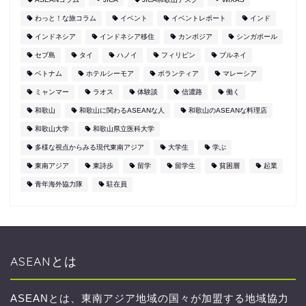
わっと！な旅コラム
イベント
イベントレポート
インド
インドネシア
インドネシア移住
カンボジア
シンガポール
セブ島
タイ
ハノイ
フィリピン
ブルネイ
ベトナム
ホテルシーモア
ボランティア
マレーシア
ミャンマー
ラオス
体験談
信濃路
働く
和歌山
和歌山に関わるASEANな人
和歌山のASEANな料理店
和歌山大学
和歌山県立医科大学
多様な視点からみる現代東南アジア
大学生
学ぶ
東南アジア
東詩歩
留学
留学生
貧困層
起業
青年海外協力隊
駐在員
ASEANとは
ASEANとは、東南アジア地域の国々が加盟する地域協力