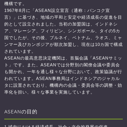
機構です。
1967年8月に「ASEAN設立宣言（通称：バンコク宣
言）」に基づき、地域の平和と安定や経済成長の促進を目
的として設立されました。当初の加盟国は、インドネシ
ア、マレーシア、フィリピン、シンガポール、タイの5カ
国でしたが、その後、ブルネイ、ベトナム、ラオス、ミャ
ンマー及びカンボジアが順次加盟し、現在は10カ国で構成
されています。
ASEANの最高意思決定機関は、首脳会議「ASEANサミッ
ト」です。また、ASEANでは分野別の閣僚会議や委員会
も開かれ、一年を通し様々な分野において、政策協議が行
われています。ASEAN事務局はインドネシアのジャカル
タに設置されており、機構内の会議・委員会等の調整・効
率化を担い、様々な事業を実施しています。
ASEANの目的
1.域内における経済成長、社会・文化的発展の促進