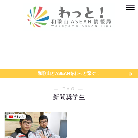
和歌山とASEANをわっと繋ぐ！
― TAG ―
新聞奨学生
ベトナム