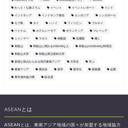
わっと！な旅コラム
イベント
イベントレポート
インド
インドネシア
インドネシア移住
カンボジア
シンガポール
セブ島
タイ
ハノイ
フィリピン
ブルネイ
ベトナム
ホテルシーモア
ボランティア
マレーシア
ミャンマー
ラオス
体験談
信濃路
働く
和歌山
和歌山に関わるASEANな人
和歌山のASEANな料理店
和歌山大学
和歌山県立医科大学
多様な視点からみる現代東南アジア
大学生
学ぶ
東南アジア
東詩歩
留学
留学生
貧困層
起業
青年海外協力隊
駐在員
ASEANとは
ASEANとは、東南アジア地域の国々が加盟する地域協力