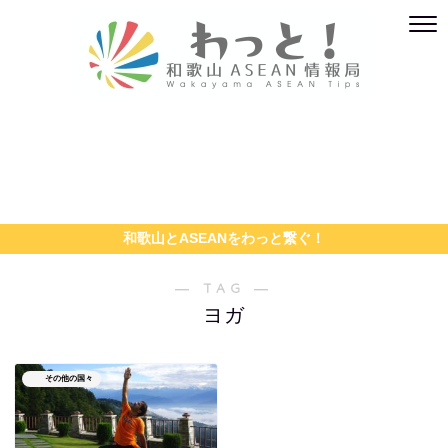
和歌山とASEANをわっと繋ぐ！
― TAG ―
ヨガ
その他の国々