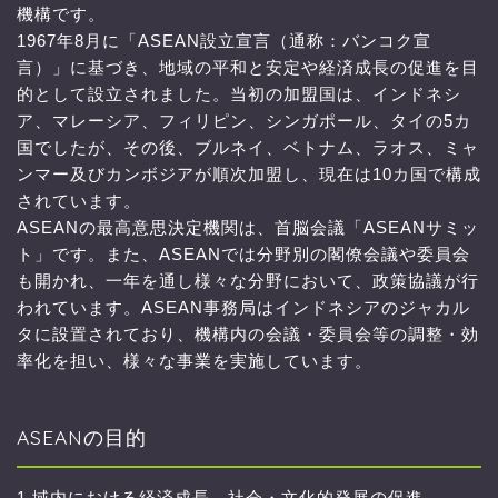
機構です。
1967年8月に「ASEAN設立宣言（通称：バンコク宣
言）」に基づき、地域の平和と安定や経済成長の促進を目
的として設立されました。当初の加盟国は、インドネシ
ア、マレーシア、フィリピン、シンガポール、タイの5カ
国でしたが、その後、ブルネイ、ベトナム、ラオス、ミャ
ンマー及びカンボジアが順次加盟し、現在は10カ国で構成
されています。
ASEANの最高意思決定機関は、首脳会議「ASEANサミッ
ト」です。また、ASEANでは分野別の閣僚会議や委員会
も開かれ、一年を通し様々な分野において、政策協議が行
われています。ASEAN事務局はインドネシアのジャカル
タに設置されており、機構内の会議・委員会等の調整・効
率化を担い、様々な事業を実施しています。
ASEANの目的
1.域内における経済成長、社会・文化的発展の促進